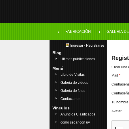
FABRICACIÓN
GALERIA DE
Ingresar
-
Registrarse
Blog
Regist
Últimas publicaciones
Crear una 
Menú
Libro de Visitas
Mail
*
Galería de videos
Contraseñ
Galería de fotos
Contraseña
Contáctanos
Tu nombr
Vínculos
Avatar :
Anuncios Clasificados
como secar con uv