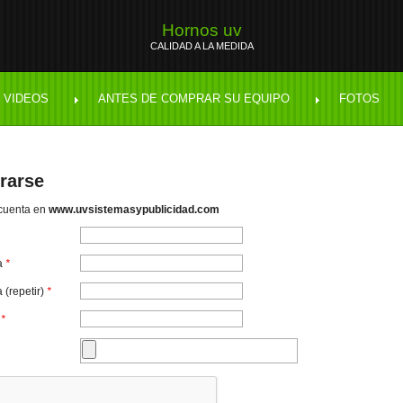
Hornos uv
CALIDAD A LA MEDIDA
 VIDEOS
ANTES DE COMPRAR SU EQUIPO
FOTOS
rarse
cuenta en
www.uvsistemasypublicidad.com
a
*
 (repetir)
*
e
*