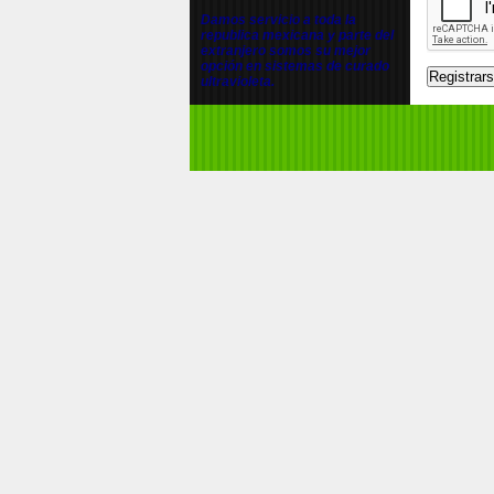
Damos servicio a toda la
republica mexicana y parte del
extranjero somos su mejor
opción en sistemas de curado
ultravioleta.