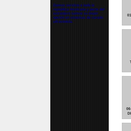
Damos servicio a toda la
republica mexicana y parte del
extranjero somos su mejor
0
opción en sistemas de curado
ultravioleta.
06
D